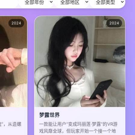
2024
2024
梦露世界
统”，从造螺
一款能让用户“变成玛丽莲·梦露”的VR游
戏风靡全球，但玩家开始一个接一个地