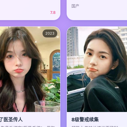
国产
7.8
2023
了医圣传人
8级警戒续集