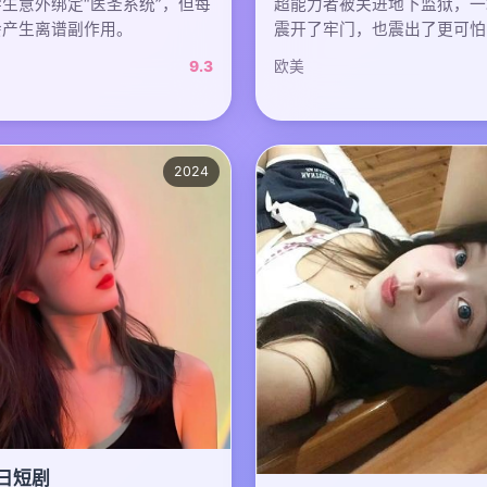
生意外绑定“医圣系统”，但每
超能力者被关进地下监狱，一
会产生离谱副作用。
震开了牢门，也震出了更可怕
9.3
欧美
2024
日短剧