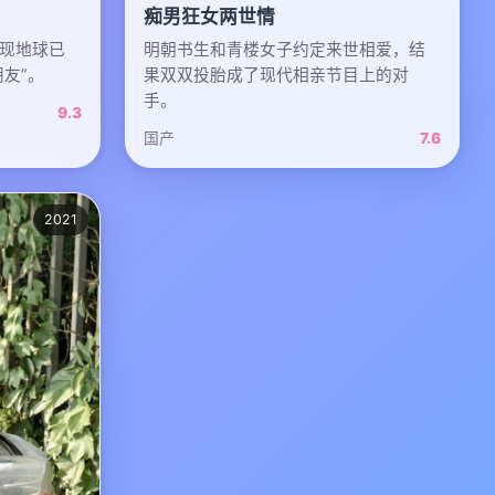
痴男狂女两世情
现地球已
明朝书生和青楼女子约定来世相爱，结
朋友”。
果双双投胎成了现代相亲节目上的对
手。
9.3
国产
7.6
2021