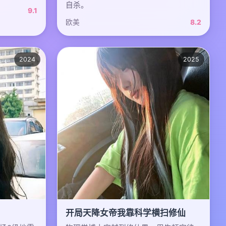
自杀。
9.1
欧美
8.2
2024
2025
开局天降女帝我靠科学横扫修仙