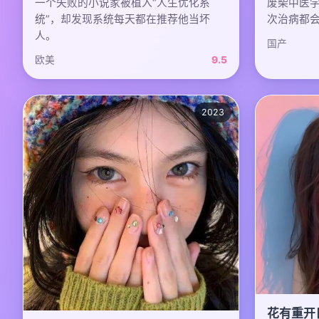
一个失败的小说家被植入“人生优化系
废柴中医学
统”，却发现系统每天都在推荐他当坏
次治病都
人。
国产
欧美
9.5
2023
花有重开