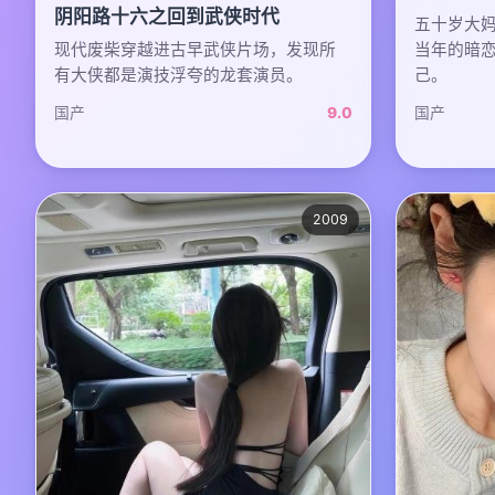
阴阳路十六之回到武侠时代
五十岁大妈
现代废柴穿越进古早武侠片场，发现所
当年的暗恋
有大侠都是演技浮夸的龙套演员。
己。
国产
9.0
国产
2009