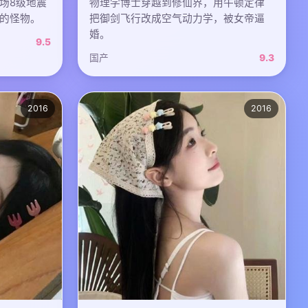
场8级地震
物理学博士穿越到修仙界，用牛顿定律
的怪物。
把御剑飞行改成空气动力学，被女帝逼
婚。
9.5
国产
9.3
2016
2016