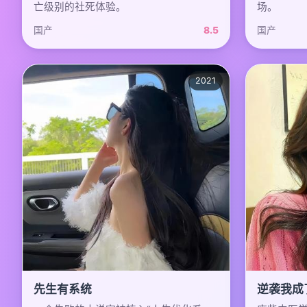
亡级别的社死体验。
场。
国产
8.5
国产
2021
先生有系统
逆袭我成