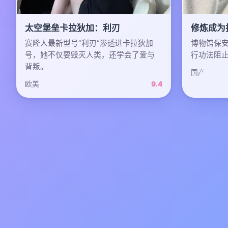
太空堡垒卡拉狄加：利刃
修炼成为
赛隆人最新型号“利刃”渗透进卡拉狄加
博物馆保
号，她不仅要毁灭人类，还学会了爱与
行功法阻
背叛。
国产
欧美
9.4