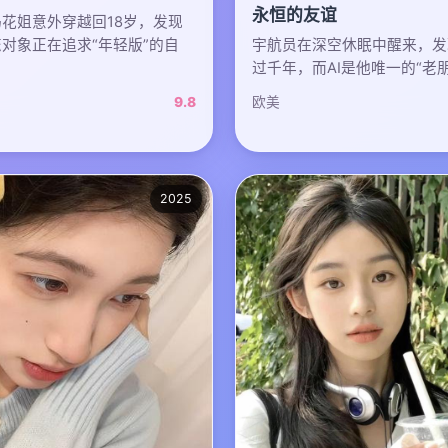
永恒的友谊
花姐意外穿越回18岁，发现
宇航员在深空休眠中醒来，发
对象正在追求“年轻版”的自
过千年，而AI是他唯一的“老
欧美
9.8
2025