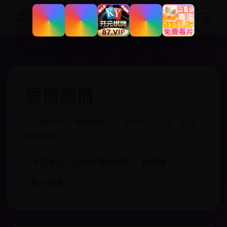
☰
🌙
追剧网站
首页
›
分类
›
爱情剧情
爱情剧情
以人物关系、情感抉择与人生转折为主线，适合
慢慢品味。
今日焦点：白色玫瑰短剧版
热播榜
影片搜索