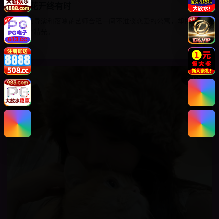
青涩花开终有时
失婚女导演和落魄花艺师合租一间不准谈恋爱的公寓，却把合约
撕了个精光。
国产
8.4
2025