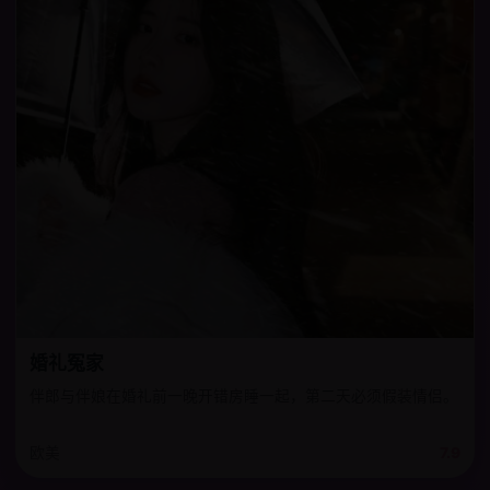
婚礼冤家
伴郎与伴娘在婚礼前一晚开错房睡一起，第二天必须假装情侣。
欧美
7.9