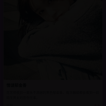
情谜郁金香
花艺师收到一束永不凋谢的黑色郁金香，每次触碰都会看到一段
陌生男女的悲伤往事。
日韩
8.9