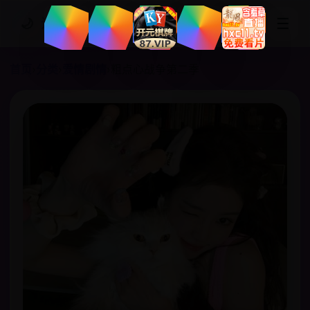
☰
🌙
追剧网站
首页
›
分类
›
爱情剧情
›
粗点心战争第二季