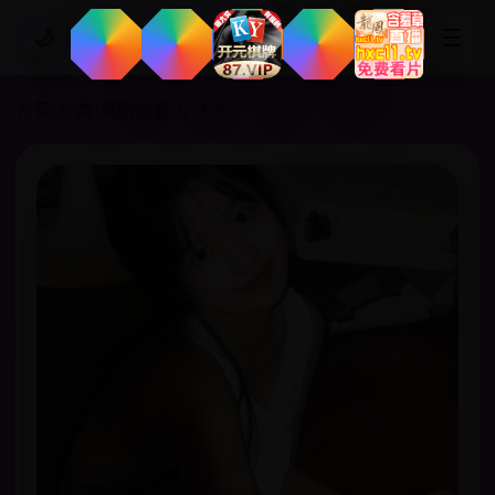
☰
🌙
追剧网站
首页
›
分类
›
喜剧治愈
›
小大夫