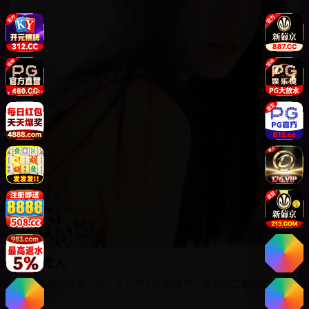
山水恋人
女摄影师与隐世守林人在广西山水间展开一段跨越四季的灵魂契
约之恋。