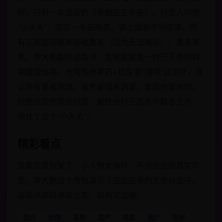
照，只有一本盗版的《赤脚医生手册》。村里人叫他
“小大夫”，其实一半是嘲笑。镇上爆发不明疫情，所
有正规医院拒绝接收患者（因为无法确诊），患者等
死。李大鹏翻阅盗版书，发现症状像一种已灭绝的钩
端螺旋体病，他用传统草药+抗生素“胡闹”式治疗，竟
让所有患者退烧。省专家组来调查，发现他是对的，
但要追究他非法行医。最终全村三百多户联名上书，
保住了这个“小大夫”。
精彩看点
笑着笑着就哭了。小人物大情怀，不伟光正但真实可
爱。李大鹏这个角色演活了底层医者的无奈与坚守。
盗版书那段神来之笔，讽刺又温暖。
医疗
剧情
喜剧
国产
电影
医疗
喜剧