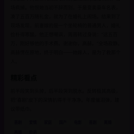
场疯掉。他恨她当初不辞而别，于是变卖豪车名表，
凑了五百万随礼金，就为了在婚礼上闹场。结果到了
现场发现，前妻嫁的是一个坐轮椅的普通男人，婚礼
俭朴得寒酸。他正想嘲讽，周周转过身说：“这五百
万，刚好够他的手术费。谢谢你，高赫。”全场寂静。
高赫愣在原地，终于明白——她嫁人，是为了救那个
人。
精彩看点
前半段笑到头掉，后半段哭到脱水。反转极其高级，
把“喜剧”皮下的深情扒得干干净净。年度催泪弹，建
议带纸巾。
喜剧
爱情
家庭
国产
电影
喜剧
离婚
再婚
奇葩