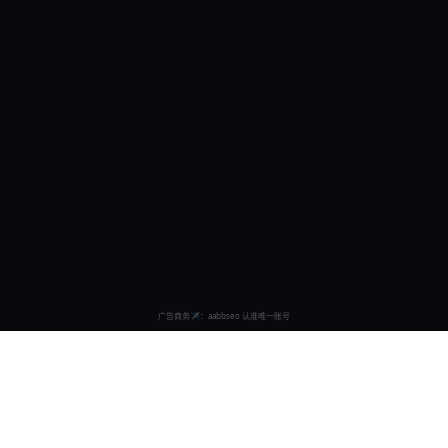
🌙
追剧网站