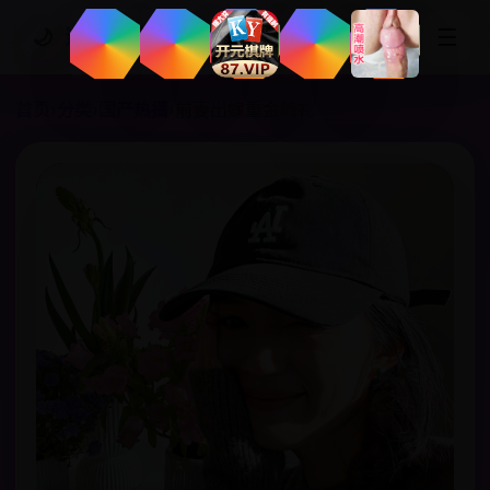
☰
🌙
追剧网站
首页
›
分类
›
国产热播
›
前妻出嫁重金随礼