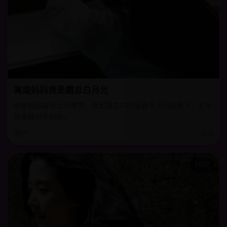
离婚妈妈竟是霸总白月光
单亲妈妈被全公司嘲笑，直到霸总CEO当着千人的面跪下：五年
前是我对不起你。
国产
8.9
2017