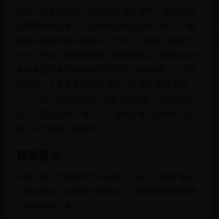
斜坡上的手刹松开，因为“车车想滑滑梯”；她把牙医
的麻醉剂换成果汁，因为“哭出来牙齿就不疼了”；她
把镇长的演讲稿全改成关于“为什么不该禁止放屁”的
论文。所有人都觉得她是个麻烦制造机，直到镇上的
老邮差因为舍不得退休而天天哭，玛笛根用一个下午
帮他把二十年来没送到的“收件人已搬走”的信全拆
了，一封一封念给他听。她告诉老邮差：“你是送信
的，不是存信的。”那一天，全镇人第一次发现，这个
疯丫头才是唯一清醒的人。
精彩看点
充满了孩子气的破坏力与治愈力，每一个“闯祸”都让
人笑中带泪。玛笛根不是熊孩子，她是被影视世界遗
忘的规则修正者。