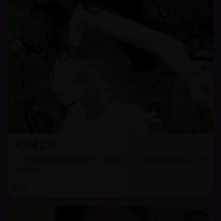
义犬逃亡记
一只被诬陷咬伤人的牧羊犬，带着三个月大的幼崽穿越两百公里
荒野回家。
欧美
7.9
2020