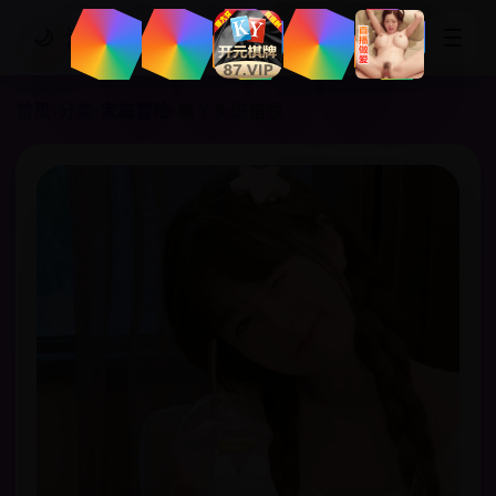
☰
🌙
追剧网站
首页
›
分类
›
家庭冒险
›
疯丫头玛笛根