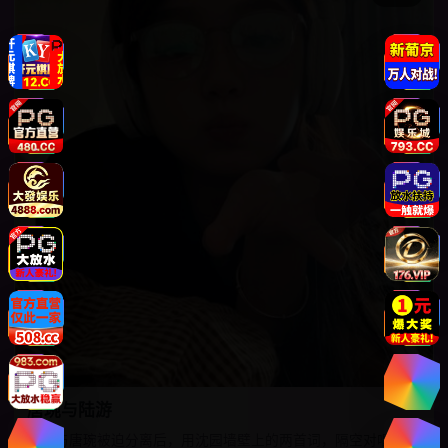
唐琬与陆游
陆游与唐琬被迫分离后，用沈园墙壁上的两首词，隔空对唱了四