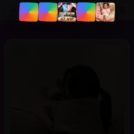
☰
🌙
追剧网站
首页
›
分类
›
欧美精选
›
星空遇难记