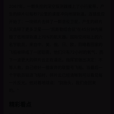
2067年，一颗失控的深空探测器撞上了小行星带，产
生的碎片以每秒7公里的速度冲向地球轨道。连锁反应
开始了：一块碎片击碎了一颗退役卫星，产生的碎片
又击碎了更多卫星——“凯斯勒综合征”在45分钟内摧
毁了低地球轨道上70%的航天器。国际空间站上的六
名宇航员，来自中、美、俄、日、欧，目睹着回家的
飞船被碎成了一团铝雾。他们只有72小时的氧气，而
下一波更大的碎片云正在逼近。指挥官做出决定：不
等人救，自己修好一艘废弃的联盟号飞船。当最后一
个宇航员钻进飞船时，碎片云已经清晰到可以看见每
一片反光。他对着地球说：“别抬头，我们会回来
的。”
精彩看点