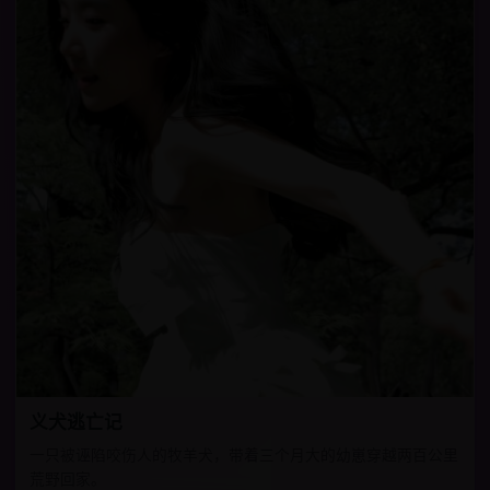
义犬逃亡记
一只被诬陷咬伤人的牧羊犬，带着三个月大的幼崽穿越两百公里
荒野回家。