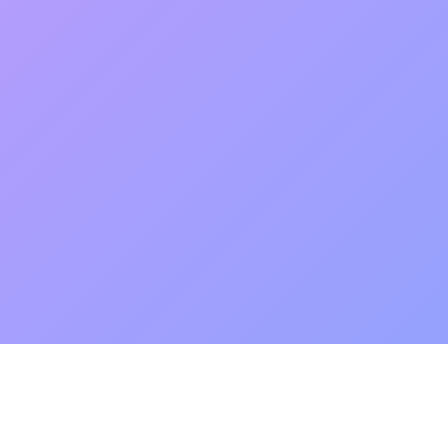
🌙
追剧网站