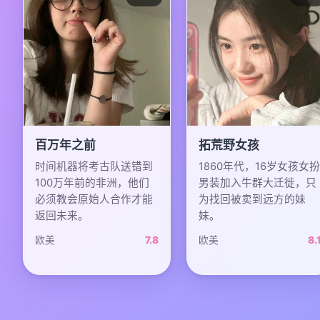
百万年之前
拓荒野女孩
时间机器将考古队送错到
1860年代，16岁女孩女扮
100万年前的非洲，他们
男装加入牛群大迁徙，只
必须教会原始人合作才能
为找回被卖到远方的妹
返回未来。
妹。
欧美
7.8
欧美
8.