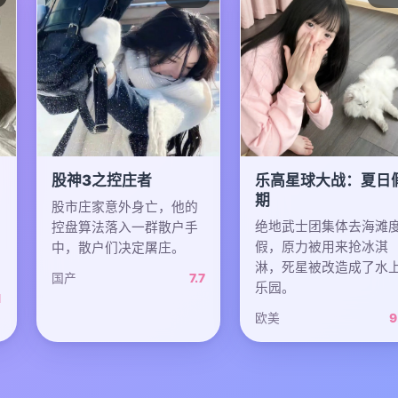
股神3之控庄者
乐高星球大战：夏日
期
股市庄家意外身亡，他的
绝地武士团集体去海滩
控盘算法落入一群散户手
假，原力被用来抢冰淇
中，散户们决定屠庄。
淋，死星被改造成了水
国产
7.7
乐园。
1
欧美
9