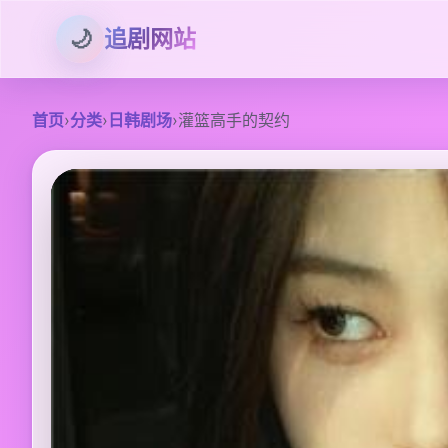
🌙
追剧网站
首页
›
分类
›
日韩剧场
›
灌篮高手的契约