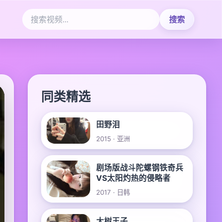
搜索
同类精选
田野泪
2015 · 亚洲
剧场版战斗陀螺钢铁奇兵
VS太阳灼热的侵略者
2017 · 日韩
大树王子