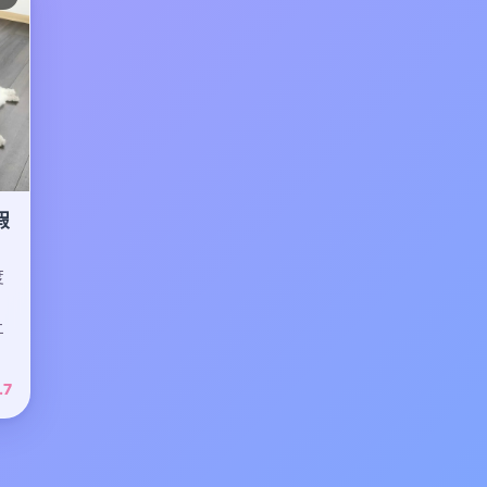
假
度
上
.7