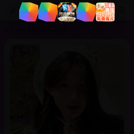
☰
🌙
追剧网站
首页
›
分类
›
年度口碑
›
酒佬巨声