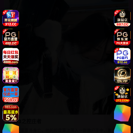
股神3之控庄者
股市庄家意外身亡，他的控盘算法落入一群散户手中，散户们决