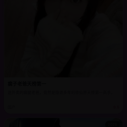
瘸子老爸天榜第一
送外卖的瘸腿老爸，竟然是隐退多年的修仙界天榜第一高手。
国产
9.5
2025