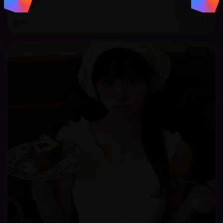
定屠庄。
国产
7.7
2026