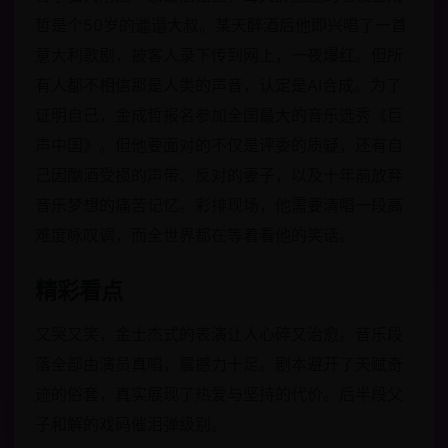
哲是个50岁的邋遢大叔。某天醉酒后他即兴唱了一首
意大利歌剧，被客人录下传到网上，一夜爆红。但所
有人都不相信那是人类的声音，认定是AI合成。为了
证明自己，金成哲报名参加全国最大的音乐选秀《巨
声中国》。但他要面对的不仅是评委的质疑，还有自
己因酗酒受损的声带、反对的妻子，以及十年前放弃
音乐梦想的痛苦记忆。彩排现场，他需要清唱一段高
难度咏叹调，而全世界都在等着看他的笑话。
精彩看点
又哭又笑，金士杰式的表演让人心碎又治愈。音乐段
落全部由演员真唱，震撼力十足。剧本避开了天赋奇
迹的俗套，真实展现了热爱与坚持的代价。后半段父
子和解的戏码催泪弹级别。