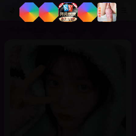
☰
🌙
追剧网站
首页
›
分类
›
年度口碑
›
火星情报局第七季