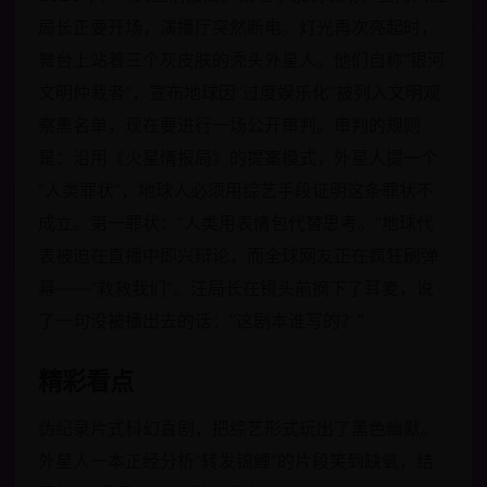
局长正要开场，演播厅突然断电。灯光再次亮起时，
舞台上站着三个灰皮肤的秃头外星人。他们自称“银河
文明仲裁者”，宣布地球因“过度娱乐化”被列入文明观
察黑名单，现在要进行一场公开审判。审判的规则
是：沿用《火星情报局》的提案模式，外星人提一个
“人类罪状”，地球人必须用综艺手段证明这条罪状不
成立。第一罪状：“人类用表情包代替思考。”地球代
表被迫在直播中即兴辩论，而全球网友正在疯狂刷弹
幕——“救救我们”。汪局长在镜头前摘下了耳麦，说
了一句没被播出去的话：“这剧本谁写的？”
精彩看点
伪纪录片式科幻喜剧，把综艺形式玩出了黑色幽默。
外星人一本正经分析“转发锦鲤”的片段笑到缺氧，结