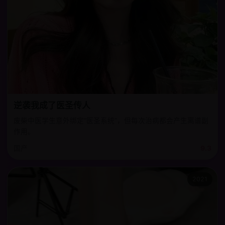
逆袭我成了医圣传人
废柴中医学生意外绑定“医圣系统”，但每次治病都会产生离谱副
作用。
国产
9.3
2021