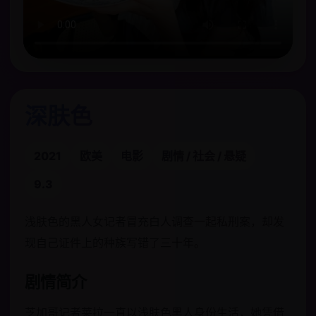
深肤色
2021
欧美
电影
剧情 / 社会 / 悬疑
9.3
浅肤色的黑人女记者冒充白人调查一起私刑案，却发
现自己证件上的种族写错了三十年。
剧情简介
芝加哥记者莱拉一直以浅肤色黑人身份生活，她凭借