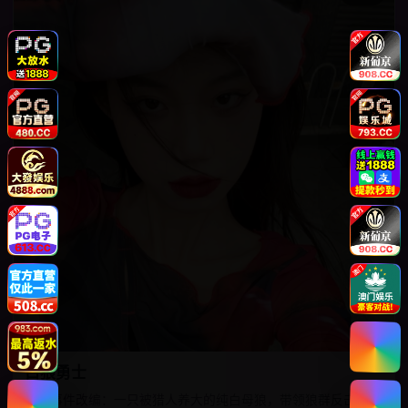
白狼勇士
真实事件改编：一只被猎人养大的纯白母狼，带领狼群反击非法