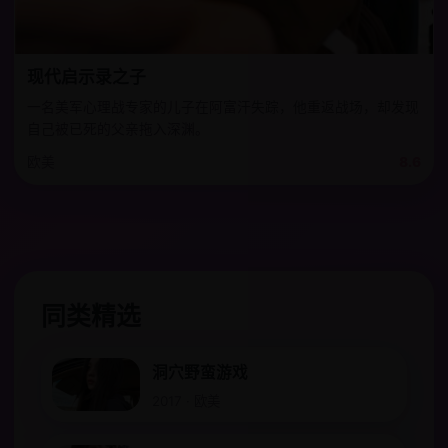
现代启示录之子
一名美军心理战专家的儿子在阿富汗失踪，他重返战场，却发现
自己被已死的父亲拖入深渊。
欧美
8.6
同类精选
洞穴野蛮游戏
2017 · 欧美