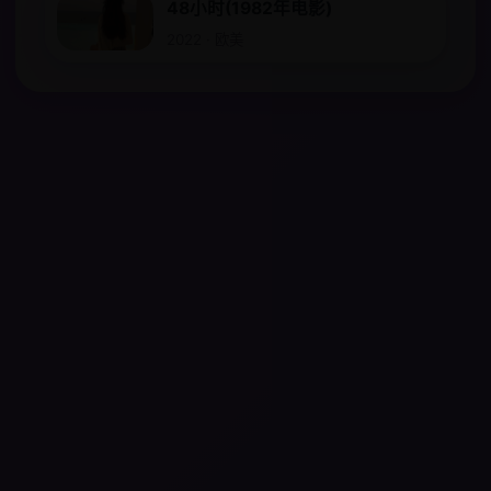
48小时(1982年电影)
2022 · 欧美