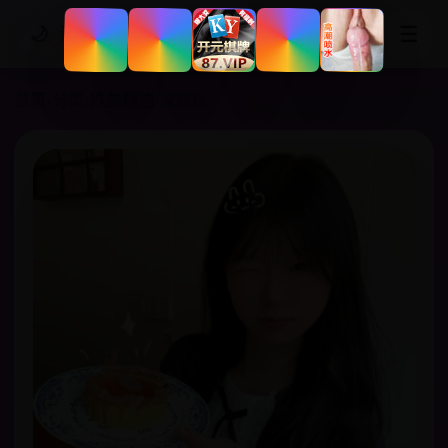
☰
🌙
追剧网站
首页
›
分类
›
欧美精选
›
深肤色