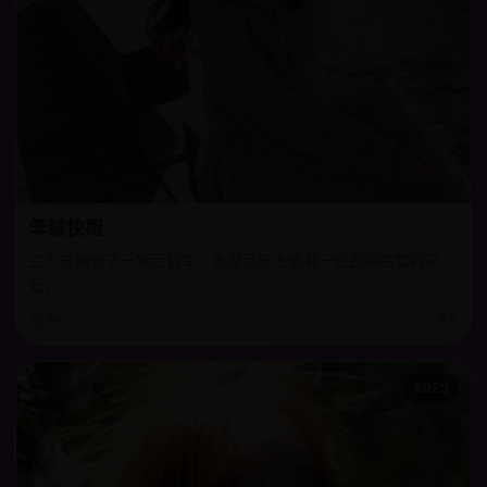
笨贼快跑
三个笨贼偷了一辆面包车，发现后座上绑着一位即将临盆的孕
妇。
亚洲
7.6
2023