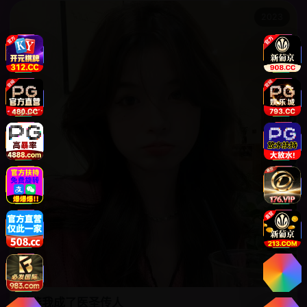
2023
逆袭我成了医圣传人