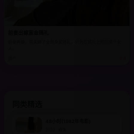
前妻出嫁重金随礼
前妻再婚，前夫砸了全部身家随礼，只为在婚礼上抢回那个女
人。
国产
9.6
同类精选
48小时(1982年电影)
2022 · 欧美