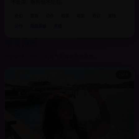
不亵渎，解构但不空洞。
奇幻
冒险
动作
欧美
电影
奇幻
冒险
动作
超级英雄
黑暗
相关推荐
根据题材、地区与剧情气质推荐更多影片。
2018