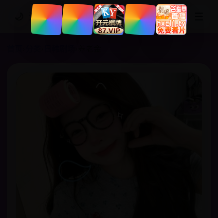
☰
🌙
追剧网站
首页
›
分类
›
日韩剧场
›
养老金