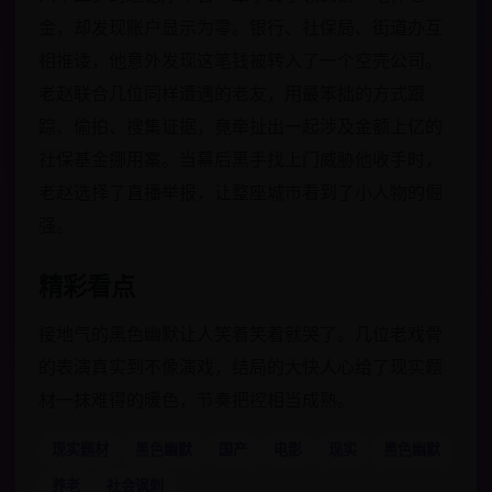
金，却发现账户显示为零。银行、社保局、街道办互
相推诿，他意外发现这笔钱被转入了一个空壳公司。
老赵联合几位同样遭遇的老友，用最笨拙的方式跟
踪、偷拍、搜集证据，竟牵扯出一起涉及金额上亿的
社保基金挪用案。当幕后黑手找上门威胁他收手时，
老赵选择了直播举报，让整座城市看到了小人物的倔
强。
精彩看点
接地气的黑色幽默让人笑着笑着就哭了。几位老戏骨
的表演真实到不像演戏，结局的大快人心给了现实题
材一抹难得的暖色，节奏把控相当成熟。
现实题材
黑色幽默
国产
电影
现实
黑色幽默
养老
社会讽刺