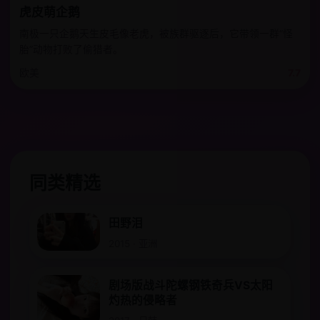
虎皮萌企鹅
南极一只企鹅天生皮毛像老虎，被族群驱逐后，它带领一群“怪
胎”动物打败了偷猎者。
欧美
7.7
同类精选
田野泪
2015 · 亚洲
剧场版战斗陀螺钢铁奇兵VS太阳
灼热的侵略者