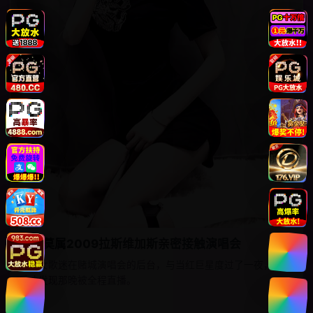
非你莫属2009拉斯维加斯亲密接触演唱会
一名女歌迷在赌城演唱会的后台，与当红巨星度过了一夜，十年
后才发现那晚被全程直播。
欧美
7.8