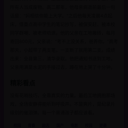
所有人当成废物。高二那年，他母亲病逝前最后一句
话是：“妈相信你能上大学。”之后他每天凌晨4点起
床，借重点高中学生的笔记抄写，被保安赶、被本校
同学群嘲、被老师劝退。他的父亲在工地搬砖，每月
寄回800元，父亲说：“考不上没关系，爸养你。”高考
那天，小超带了两支笔，一支断了就用第二支。成绩
出来：全县第三，清华录取。他把通知书送到工地，
父亲用满是水泥的手接过去，蹲在地上哭了十分钟。
精彩看点
没有花哨技巧，全靠真实的力量。最后工地拥抱那场
戏，全场安静得能听到呼吸声。不是爽片，是纪录片
级别的催泪弹。每一个普通孩子都应该看。
校园
青春
励志
国产
电影
校园
逆袭