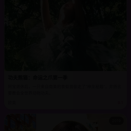
功夫熊猫：命运之爪第一季
阿宝退休后，一只来自南美的食蚁兽偷走了“神龙秘籍”，并扬言
要教会全世界动物功夫。
欧美
9.1
2019