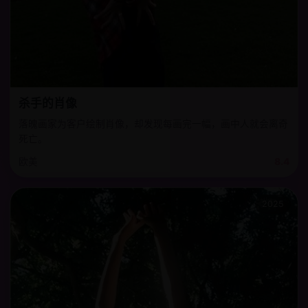
杀手的肖像
落魄画家为客户绘制肖像，却发现每画完一幅，画中人就会离奇
死亡。
欧美
8.4
2025