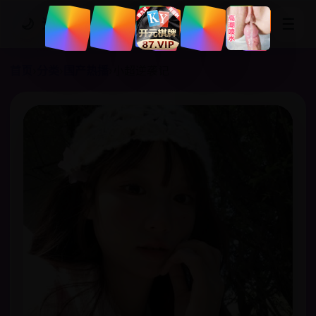
☰
🌙
追剧网站
首页
›
分类
›
国产热播
›
小超逆袭记