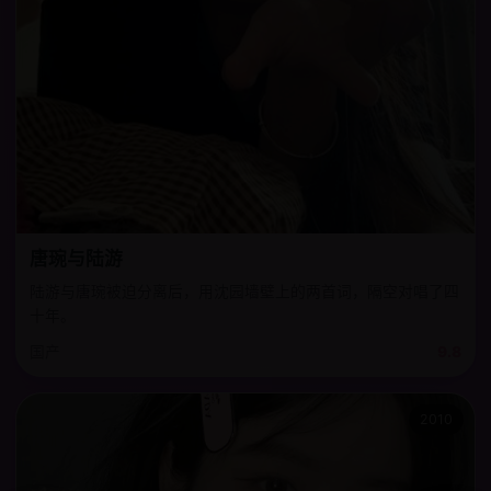
唐琬与陆游
陆游与唐琬被迫分离后，用沈园墙壁上的两首词，隔空对唱了四
十年。
国产
9.8
2010