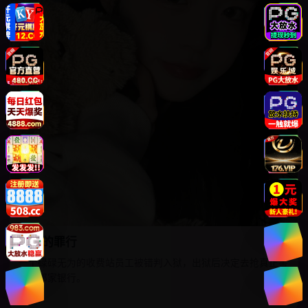
亨利的罪行
一个碌碌无为的收费站员工被错判入狱，出狱后决定去抢真正害
他的那家银行。
欧美
8.4