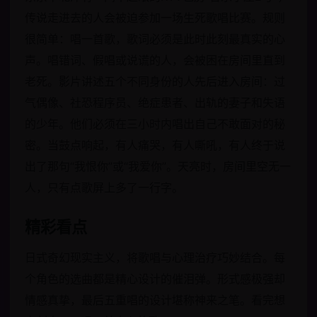
传说走进去的人会被迫参加一场生死歌唱比赛。规则
很简单：唱一首歌，歌词必须是此时此刻最真实的心
声。唱错词、假唱或说谎的人，会被困在房间里直到
老死。影片讲述五个不同身份的人先后进入房间：过
气偶像、社恐程序员、绝症患者、出轨的妻子和失语
的少年。他们必须在三小时内唱出自己不敢面对的秘
密。当鼓点响起，有人痛哭，有人嘶吼，有人终于说
出了那句“我恨你”或“我爱你”。天亮时，房间里空无一
人，只有点歌屏上多了一行字。
精彩看点
日式奇幻现实主义，将歌唱与心理治疗巧妙结合。每
个角色的选曲都是精心设计的催泪弹。形式感极强却
情感真挚，最后五重唱的设计堪称神来之笔。看完想