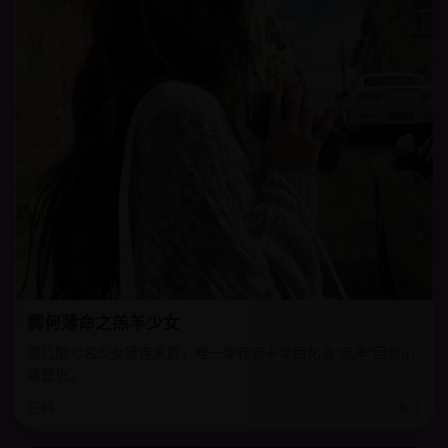
卿何薄命之羔羊少女
孤儿院七名少女接连失踪，唯一幸存者十年后化名“羔羊”回到小
镇复仇。
日韩
8.0