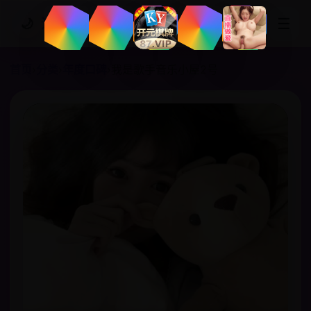
☰
🌙
追剧网站
首页
›
分类
›
年度口碑
›
我是歌手音乐小屋2号