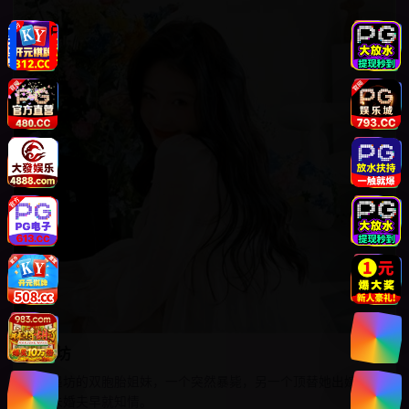
红墨坊
江南墨坊的双胞胎姐妹，一个突然暴毙，另一个顶替她出嫁，却
发现未婚夫早就知情。