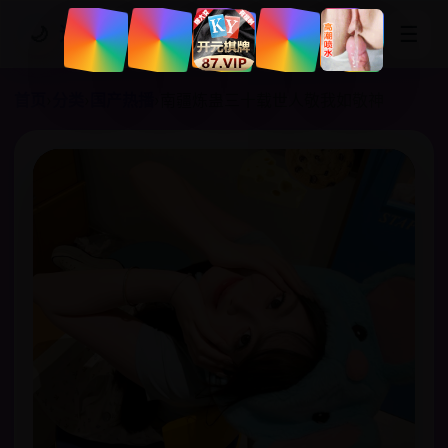
☰
🌙
追剧网站
首页
›
分类
›
国产热播
›
南疆炼蛊三十载世人敬我如敬神