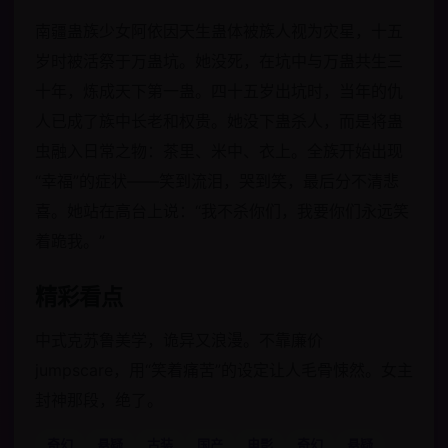
南疆蛊族少女阿依因天生蛊体被族人视为灾星，十五
岁时被活祭于万蛊坑。她没死，在坑中与万蛊共生三
十年，炼成天下第一蛊。四十五岁出坑时，当年的仇
人已成了族中长老和权贵。她没下蛊杀人，而是将蛊
虫融入日常之物：茶里、米中、衣上。全族开始出现
“幸福”的症状——笑到流泪，哭到笑，最后分不清悲
喜。她站在高台上说：“我不杀你们，我要你们永远笑
着跪我。”
精彩看点
中式克苏鲁美学，诡异又浪漫。不靠廉价
jumpscare，用“笑着痛苦”的设定让人毛骨悚然。女主
封神那段，绝了。
奇幻
悬疑
古装
国产
电影
奇幻
悬疑